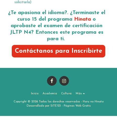
solicitarla)
¿Te apasiona el idioma?. ¿Terminaste el
curso 15 del programa
Hinata
o
aprobaste el examen de certificación
JLTP N4? Entonces este programa es
para ti.
Contáctanos para Inscribirte
Inicio
Academia
Cultura
Más
Copyright © 2026 Todos los derechos reservados -
Haru no Hinata
Desarrollado por
SITE123
-
Páginas Web Gratis